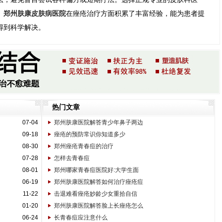
。
郑州肤康皮肤病医院
在痤疮治疗方面积累了丰富经验，能为患者提
得到科学解决。
热门文章
07-04
郑州肤康医院解答青少年鼻子两边
09-18
痤疮的预防常识你知道多少
08-30
郑州痤疮青春痘的治疗
07-28
怎样去青春痘
08-01
郑州哪家青春痘医院好:大学生面
06-19
郑州肤康医院解答如何治疗痤疮痘
11-22
击退难看痤疮妙龄少女重拾自信
01-20
郑州肤康医院解答脸上长痤疮怎么
06-24
长青春痘应注意什么