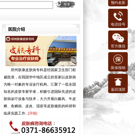
预约名医
电话挂号
医院介绍
官方微信
医保报销
郑州肤康皮肤病专科是经国家卫生部门权
威批准，在我国华中地区成立的首家以皮肤病
为唯一对象的专业诊疗机构。汇聚了一批全国
返回顶部
知名的皮肤专家学者，积极引进国际先进的皮
肤病诊疗设备与技术，大力开展白癜风、牛皮
癣、鱼鳞病、皮炎、湿疹等皮肤顽疾的科研和
临床实践工作...
[
详细
]