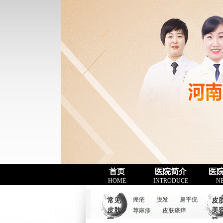
首页
医院简介
医
HOME
INTRODUCE
N
痤疮
脱发
扁平疣
常见
皮
皮肤
美
荨麻疹
皮肤瘙痒
病
科