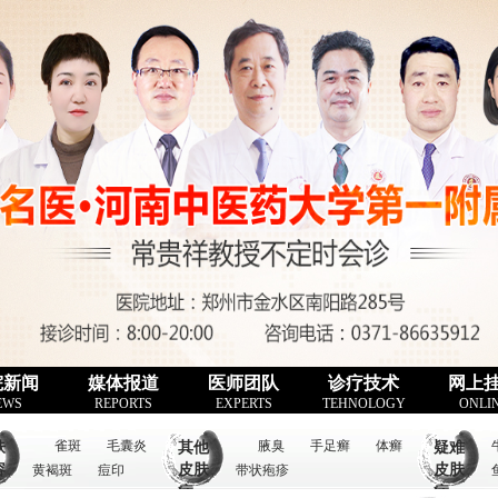
院新闻
媒体报道
医师团队
诊疗技术
网上
EWS
REPORTS
EXPERTS
TEHNOLOGY
ONLI
雀斑
毛囊炎
腋臭
手足癣
体癣
肤
其他
疑难
容
皮肤
皮肤
黄褐斑
痘印
带状疱疹
病
病