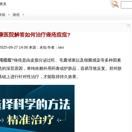
腋臭
肤病
>
痤疮
>
康医院解答如何治疗痤疮痘痘?
025-09-27 14:06 来源：未知 作者：seo
疮痘痘
?痤疮是由皮脂分泌过旺、毛囊堵塞以及细菌感染等多种因素
疮的深层原因，单纯依赖外用药膏或护肤品，容易导致反复。郑州肤
基础上进行针对性治疗，才能取得持久效果。